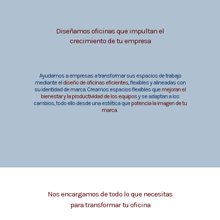
Diseñamos oficinas que impultan el
crecimiento de tu empresa
Ayudamos a empresas a transformar sus espacios de trabajo
mediante el
diseño de oficinas eficientes
, flexibles y alineadas con
su identidad de marca. Creamos espacios flexibles que
mejoran el
bienestar y la productividad de los equipos
y se adaptan a los
cambios, todo ello desde una estética que
potencia la imagen de tu
marca.
Nos encargamos de todo lo que necesitas
para transformar tu oficina