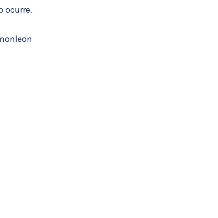
o ocurre.
monleon